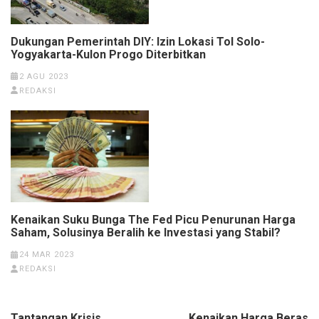
Dukungan Pemerintah DIY: Izin Lokasi Tol Solo-
Yogyakarta-Kulon Progo Diterbitkan
2 AGU 2023
REDAKSI
Kenaikan Suku Bunga The Fed Picu Penurunan Harga
Saham, Solusinya Beralih ke Investasi yang Stabil?
24 MAR 2023
REDAKSI
Navigasi
Tantangan Krisis
Kenaikan Harga Beras