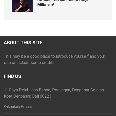
Miliaran!
ABOUT THIS SITE
This may be a good place to introduce yourself and your
site or include some credits.
FIND US
Jl. Raya Pelabuhan Benoa, Pedungan, Denpasar Selatan,
Kota Denpasar, Bali 80223
Kebijakan Privasi