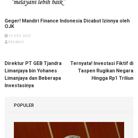
Geger! Mandiri Finance Indonesia Dicabut Izinnya oleh
OJK
19 DES 2022
REDAKSI
Navigasi
Direktur PT GEB Tjandra
Ternyata! Investasi Fiktif di
pos
Limanjaya bin Yohanes
Taspen Rugikan Negara
Limanjaya dan Beberapa
Hingga Rp1 Triliun
Investasinya
POPULER