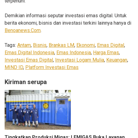
terpenuhi.
Demikian informasi seputar investasi emas digital. Untuk
berita ekonomi, bisnis dan investasi terkini lainnya hanya di
Benoanews.Com
.
Tags:
Antam
,
Bisnis
,
Brankas LM
,
Ekonomi
,
Emas Digital
,
Emas Digital Indonesia
,
Emas Indonesia
,
Harga Emas
,
Investasi Emas Digital
,
Investasi Logam Mulia
,
Keuangan
,
MIND ID
,
Platform Investasi Emas
Kiriman serupa
Tingkatkan Produksi Migas: LEMIGAS Buka Layanan