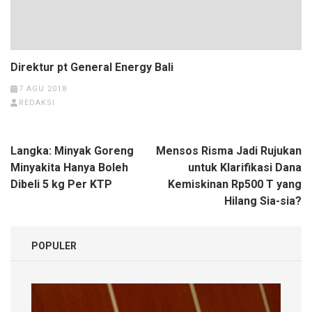
Direktur pt General Energy Bali
7 AGU 2018
REDAKSI
Navigasi
Langka: Minyak Goreng
Mensos Risma Jadi Rujukan
pos
Minyakita Hanya Boleh
untuk Klarifikasi Dana
Dibeli 5 kg Per KTP
Kemiskinan Rp500 T yang
Hilang Sia-sia?
POPULER