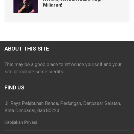
Miliaran!
ABOUT THIS SITE
This may be a good place to introduce yourself and your
site or include some credits.
FIND US
Jl. Raya Pelabuhan Benoa, Pedungan, Denpasar Selatan,
Kota Denpasar, Bali 80223
Kebijakan Privasi