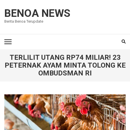
Lompat
ke
BENOA NEWS
konten
Berita Benoa Terupdate
(Tekan
Enter)
TERLILIT UTANG RP74 MILIAR! 23
PETERNAK AYAM MINTA TOLONG KE
OMBUDSMAN RI