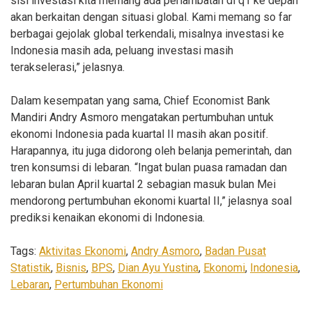
sisi investasi kita memang ada perlambatan di q1 ke depan
akan berkaitan dengan situasi global. Kami memang so far
berbagai gejolak global terkendali, misalnya investasi ke
Indonesia masih ada, peluang investasi masih
terakselerasi,” jelasnya.
Dalam kesempatan yang sama, Chief Economist Bank
Mandiri Andry Asmoro mengatakan pertumbuhan untuk
ekonomi Indonesia pada kuartal II masih akan positif.
Harapannya, itu juga didorong oleh belanja pemerintah, dan
tren konsumsi di lebaran. “Ingat bulan puasa ramadan dan
lebaran bulan April kuartal 2 sebagian masuk bulan Mei
mendorong pertumbuhan ekonomi kuartal II,” jelasnya soal
prediksi kenaikan ekonomi di Indonesia.
Tags:
Aktivitas Ekonomi
,
Andry Asmoro
,
Badan Pusat
Statistik
,
Bisnis
,
BPS
,
Dian Ayu Yustina
,
Ekonomi
,
Indonesia
,
Lebaran
,
Pertumbuhan Ekonomi