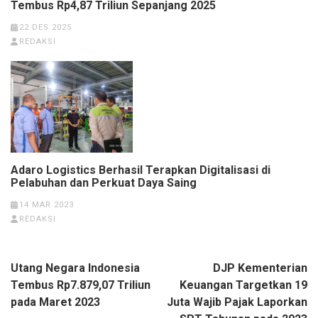
Tembus Rp4,87 Triliun Sepanjang 2025
22 DES 2025
REDAKSI
Adaro Logistics Berhasil Terapkan Digitalisasi di
Pelabuhan dan Perkuat Daya Saing
14 MAR 2023
REDAKSI
Navigasi
Utang Negara Indonesia
DJP Kementerian
pos
Tembus Rp7.879,07 Triliun
Keuangan Targetkan 19
pada Maret 2023
Juta Wajib Pajak Laporkan