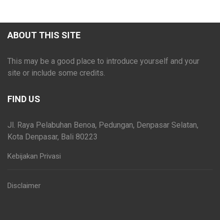
ABOUT THIS SITE
This may be a good place to introduce yourself and your
site or include some credits.
FIND US
Jl. Raya Pelabuhan Benoa, Pedungan, Denpasar Selatan,
Kota Denpasar, Bali 80223
Kebijakan Privasi
Disclaimer