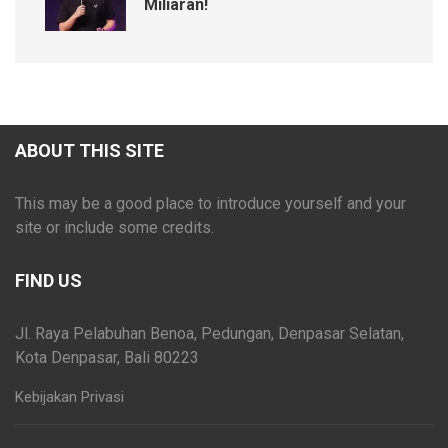
Miliaran!
ABOUT THIS SITE
This may be a good place to introduce yourself and your
site or include some credits.
FIND US
Jl. Raya Pelabuhan Benoa, Pedungan, Denpasar Selatan,
Kota Denpasar, Bali 80223
Kebijakan Privasi