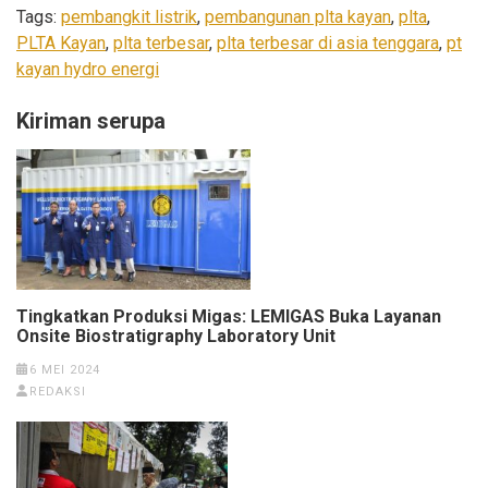
Tags:
pembangkit listrik
,
pembangunan plta kayan
,
plta
,
PLTA Kayan
,
plta terbesar
,
plta terbesar di asia tenggara
,
pt
kayan hydro energi
Kiriman serupa
Tingkatkan Produksi Migas: LEMIGAS Buka Layanan
Onsite Biostratigraphy Laboratory Unit
6 MEI 2024
REDAKSI