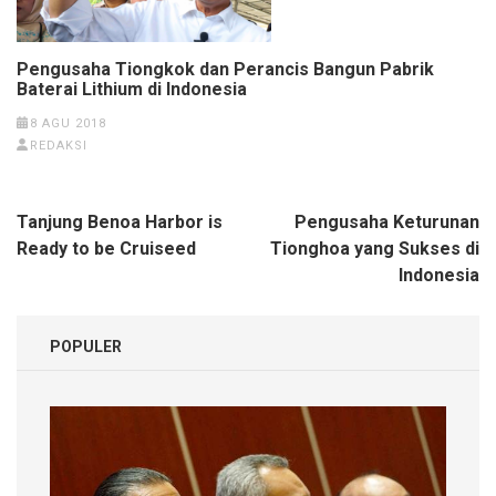
Pengusaha Tiongkok dan Perancis Bangun Pabrik
Baterai Lithium di Indonesia
8 AGU 2018
REDAKSI
Navigasi
Tanjung Benoa Harbor is
Pengusaha Keturunan
pos
Ready to be Cruiseed
Tionghoa yang Sukses di
Indonesia
POPULER