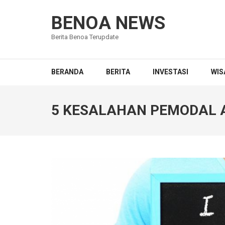
Lompat
ke
BENOA NEWS
konten
Berita Benoa Terupdate
(Tekan
Enter)
BERANDA
BERITA
INVESTASI
WIS
5 KESALAHAN PEMODAL A