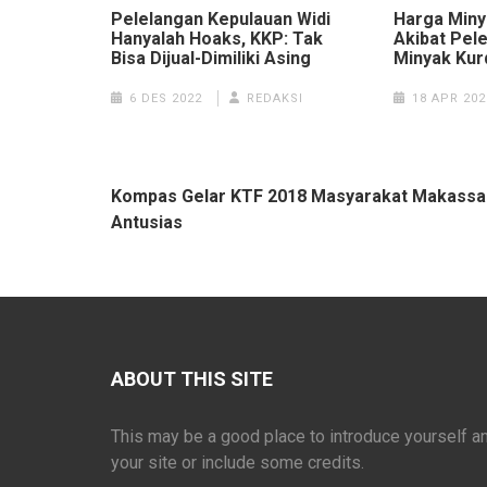
Pelelangan Kepulauan Widi
Harga Miny
Hanyalah Hoaks, KKP: Tak
Akibat Pel
Bisa Dijual-Dimiliki Asing
Minyak Kur
6 DES 2022
REDAKSI
18 APR 202
Navigasi
Kompas Gelar KTF 2018 Masyarakat Makassa
pos
Antusias
ABOUT THIS SITE
This may be a good place to introduce yourself a
your site or include some credits.