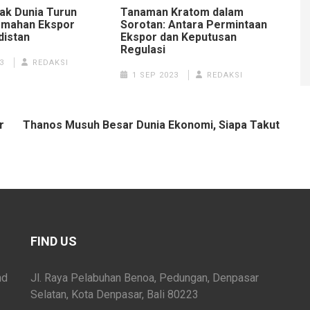
Tanaman Kratom dalam
ak Dunia Turun
Sorotan: Antara Permintaan
emahan Ekspor
Ekspor dan Keputusan
distan
Regulasi
3
REDAKSI
1 SEP 2023
REDAKSI
r
Thanos Musuh Besar Dunia Ekonomi, Siapa Takut
FIND US
nd
Jl. Raya Pelabuhan Benoa, Pedungan, Denpasar
Selatan, Kota Denpasar, Bali 80223