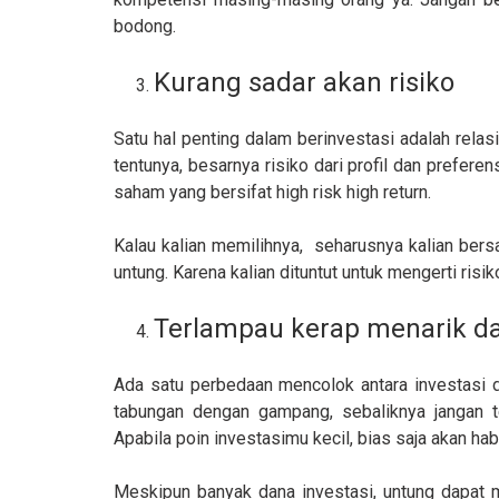
bodong.
Kurang sadar akan risiko
Satu hal penting dalam berinvestasi adalah rela
tentunya, besarnya risiko dari profil dan preferens
saham yang bersifat high risk high return.
Kalau kalian memilihnya, seharusnya kalian ber
untung. Karena kalian dituntut untuk mengerti risi
Terlampau kerap menarik d
Ada satu perbedaan mencolok antara investasi d
tabungan dengan gampang, sebaliknya jangan te
Apabila poin investasimu kecil, bias saja akan habi
Meskipun banyak dana investasi, untung dapat ma