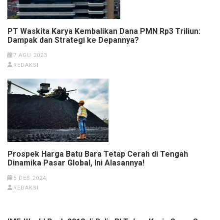
PT Waskita Karya Kembalikan Dana PMN Rp3 Triliun:
Dampak dan Strategi ke Depannya?
7 AGU 2023
REDAKSI
Prospek Harga Batu Bara Tetap Cerah di Tengah
Dinamika Pasar Global, Ini Alasannya!
5 DES 2024
REDAKSI