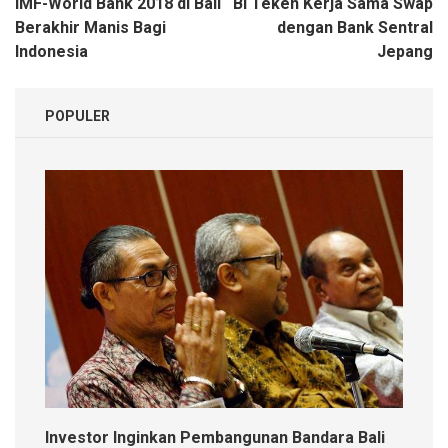
Navigasi
IMF-World Bank 2018 di Bali
BI Teken Kerja Sama Swap
pos
Berakhir Manis Bagi
dengan Bank Sentral
Indonesia
Jepang
POPULER
Investor Inginkan Pembangunan Bandara Bali