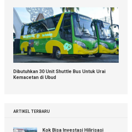
Dibutuhkan 30 Unit Shuttle Bus Untuk Urai
Kemacetan di Ubud
ARTIKEL TERBARU
Kok Bisa Investasi Hilirisasi