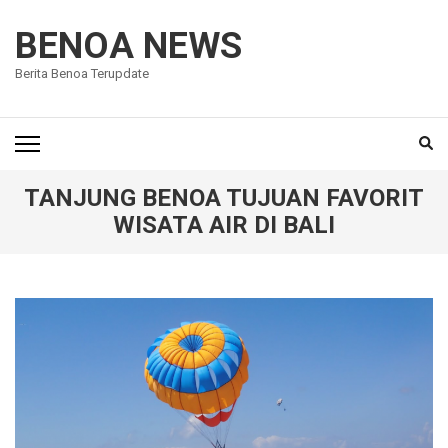
Lompat
ke
BENOA NEWS
konten
Berita Benoa Terupdate
(Tekan
Enter)
TANJUNG BENOA TUJUAN FAVORIT
WISATA AIR DI BALI