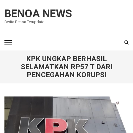
Lompat
ke
BENOA NEWS
konten
Berita Benoa Terupdate
(Tekan
Enter)
KPK UNGKAP BERHASIL
SELAMATKAN RP57 T DARI
PENCEGAHAN KORUPSI