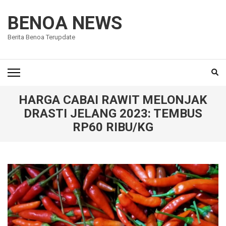
Lompat
ke
BENOA NEWS
konten
Berita Benoa Terupdate
(Tekan
Enter)
HARGA CABAI RAWIT MELONJAK
DRASTI JELANG 2023: TEMBUS
RP60 RIBU/KG