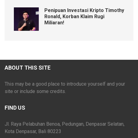
Penipuan Investasi Kripto Timothy
Ronald, Korban Klaim Rugi
Miliaran!
ABOUT THIS SITE
This may be a good place to introduce yourself and your
site or include some credits.
FIND US
Jl. Raya Pelabuhan Benoa, Pedungan, Denpasar Selatan,
Kota Denpasar, Bali 80223