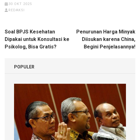
30 OKT 2025
REDAKSI
Navigasi
Soal BPJS Kesehatan
Penurunan Harga Minyak
pos
Dipakai untuk Konsultasi ke
Diisukan karena China,
Psikolog, Bisa Gratis?
Begini Penjelasannya!
POPULER