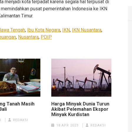
a menjadi kota terpadat karena segala hal terpusat di
uk memindahkan pusat pemerintahan Indonesia ke IKN
Kalimantan Timur.
Jawa Tengah
,
Ibu Kota Negara
,
IKN
,
IKN Nusantara
,
euangan
,
Nusantara
,
PDIP
Harga Minyak Dunia Turun
ang Tanah Masih
Akibat Pelemahan Ekspor
Bali
Minyak Kurdistan
8
REDAKSI
18 APR 2023
REDAKSI