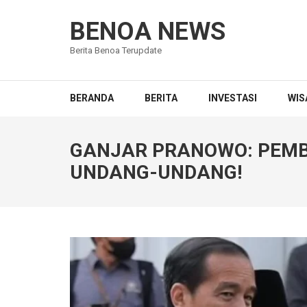
Lompat
ke
BENOA NEWS
konten
Berita Benoa Terupdate
(Tekan
Enter)
BERANDA
BERITA
INVESTASI
WIS
GANJAR PRANOWO: PEMB
UNDANG-UNDANG!