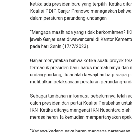
ketika ada presiden baru yang terpilih. Ketika dit
Koalisi PDIP, Ganjar Pranowo menegaskan bahwa p
dalam peraturan perundang-undangan.
“Mengapa masih ada yang tidak berkomitmen? IKN
jawab Ganjar saat diwawancarai di Kantor Kement
pada hari Senin (17/7/2023).
Ganjar menyatakan bahwa ketika suatu proyek tel
termasuk presiden baru, harus mematuhinya dan 
undang-undang, itu adalah kewajiban bagi siapa pu
melibatkan pelaksanaan peraturan perundang-unda
Sebagai tambahan informasi, sebelumnya telah ad
calon presiden dari partai Koalisi Perubahan unt
IKN. Ketika ditanya mengenai IKN Nusantara oleh 
merasa heran. Ia kemudian mempertanyakan apa
“Kadang-kadang saya heran mengapa pertanyaan in