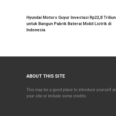
Navigasi
Hyundai Motors Guyur Investasi Rp22,8 Triliun
pos
untuk Bangun Pabrik Baterai Mobil Listrik di
Indonesia
ABOUT THIS SITE
This may be a good place to introduce yourself a
your site or include some credits.