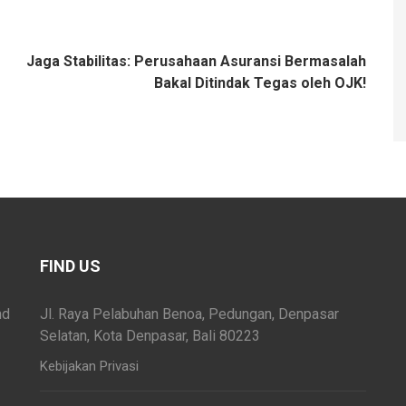
Jaga Stabilitas: Perusahaan Asuransi Bermasalah
Bakal Ditindak Tegas oleh OJK!
FIND US
nd
Jl. Raya Pelabuhan Benoa, Pedungan, Denpasar
Selatan, Kota Denpasar, Bali 80223
Kebijakan Privasi