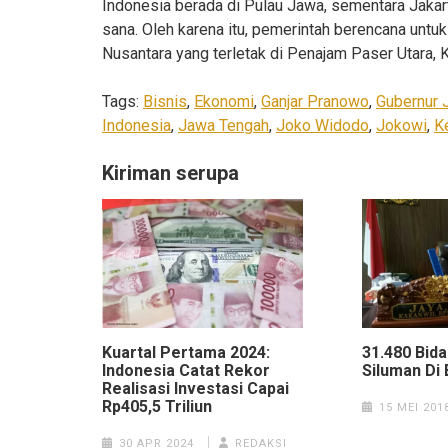
Indonesia berada di Pulau Jawa, sementara Jakart
sana. Oleh karena itu, pemerintah berencana unt
Nusantara yang terletak di Penajam Paser Utara, 
Tags:
Bisnis
,
Ekonomi
,
Ganjar Pranowo
,
Gubernur 
Indonesia
,
Jawa Tengah
,
Joko Widodo
,
Jokowi
,
K
Kiriman serupa
Kuartal Pertama 2024:
31.480 Bid
Indonesia Catat Rekor
Siluman Di 
Realisasi Investasi Capai
Rp405,5 Triliun
15 MEI 201
30 APR 2024
REDAKSI