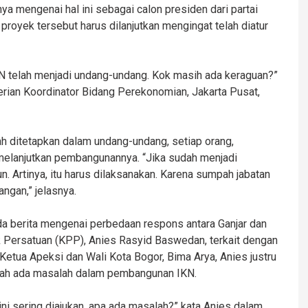
anya mengenai hal ini sebagai calon presiden dari partai
royek tersebut harus dilanjutkan mengingat telah diatur
 telah menjadi undang-undang. Kok masih ada keraguan?”
erian Koordinator Bidang Perekonomian, Jakarta Pusat,
ah ditetapkan dalam undang-undang, setiap orang,
melanjutkan pembangunannya. “Jika sudah menjadi
n. Artinya, itu harus dilaksanakan. Karena sumpah jabatan
ngan,” jelasnya.
a berita mengenai perbedaan respons antara Ganjar dan
uk Persatuan (KPP), Anies Rasyid Baswedan, terkait dengan
Ketua Apeksi dan Wali Kota Bogor, Bima Arya, Anies justru
kah ada masalah dalam pembangunan IKN.
i sering diajukan, apa ada masalah?” kata Anies dalam