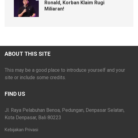
Ronald, Korban Klaim Rugi
Miliaran!
ABOUT THIS SITE
This may be a good place to introduce yourself and your
site or include some credits.
FIND US
Jl. Raya Pelabuhan Benoa, Pedungan, Denpasar Selatan,
Kota Denpasar, Bali 80223
Kebijakan Privasi