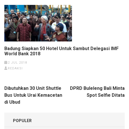
Badung Siapkan 50 Hotel Untuk Sambut Delegasi IMF
World Bank 2018
2 JUL 2018
REDAKSI
Navigasi
Dibutuhkan 30 Unit Shuttle
DPRD Buleleng Bali Minta
pos
Bus Untuk Urai Kemacetan
Spot Selfie Ditata
di Ubud
POPULER