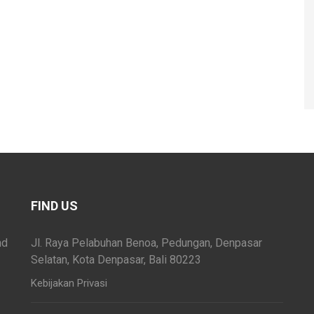
FIND US
nd
Jl. Raya Pelabuhan Benoa, Pedungan, Denpasar
Selatan, Kota Denpasar, Bali 80223
Kebijakan Privasi