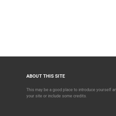
ABOUT THIS SITE
This may be a good place to introduce yourself a
your site or include some credits.