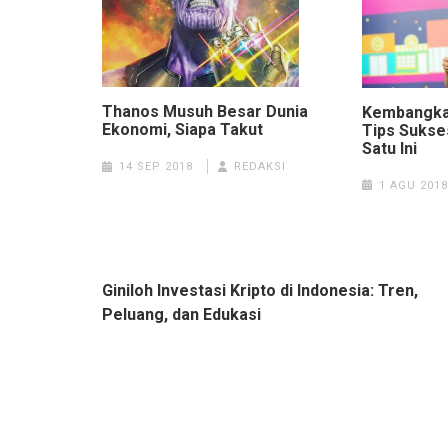
Thanos Musuh Besar Dunia
Kembangka
Ekonomi, Siapa Takut
Tips Sukse
Satu Ini
14 SEP 2018
REDAKSI
1 AGU 2018
Navigasi
Giniloh Investasi Kripto di Indonesia: Tren,
pos
Peluang, dan Edukasi