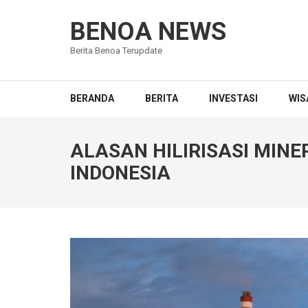
Lompat
ke
BENOA NEWS
konten
Berita Benoa Terupdate
(Tekan
Enter)
BERANDA
BERITA
INVESTASI
WIS
ALASAN HILIRISASI MINE
INDONESIA